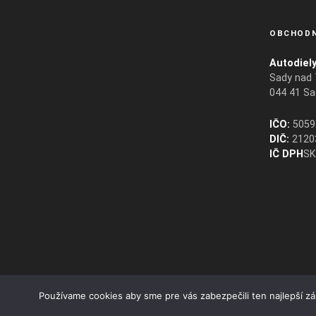
OBCHODN
Autodiely
Sady nad
044 41 Sa
IČO:
5059
DIČ:
2120
IČ DPH
SK
Používame cookies aby sme pre vás zabezpečili ten najlepší z