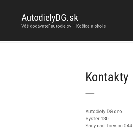
P
r
AutodielyDG.sk
e
j
Váš dodávateľ autodielov – Košice a okolie
s
ť
n
a
o
b
Kontakty
s
a
h
Autodiely DG s.r.o.
Byster 180,
Sady nad Torysou 044