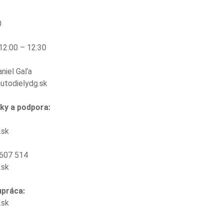
0
12:00 – 12:30
aniel Gaľa
autodielydg.sk
ky a podpora:
.sk
 607 514
.sk
upráca:
.sk