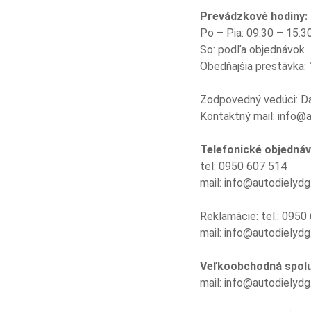
Prevádzkové hodiny:
Po – Pia: 09:30 – 15:3
So: podľa objednávok
Obedňajšia prestávka: 
Zodpovedný vedúci: D
Kontaktný mail: info@
Telefonické objednáv
tel: 0950 607 514
mail: info@autodielydg
Reklamácie: tel.: 0950
mail: info@autodielydg
Veľkoobchodná spol
mail: info@autodielydg