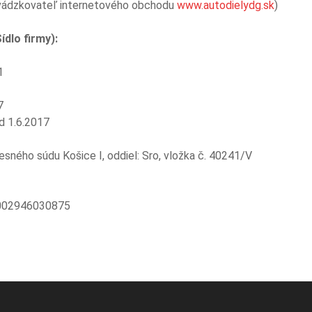
revádzkovateľ internetového obchodu
www.autodielydg.sk
)
dlo firmy):
1
7
od 1.6.2017
sného súdu Košice I, oddiel: Sro, vložka č. 40241/V
002946030875