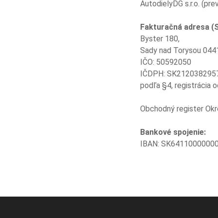
AutodielyDG s.r.o. (p
Fakturačná adresa (Sí
Byster 180,
Sady nad Torysou 044
IČO: 50592050
IČDPH: SK212038295
podľa §4, registrácia 
Obchodný register Okre
Bankové spojenie:
IBAN: SK6411000000