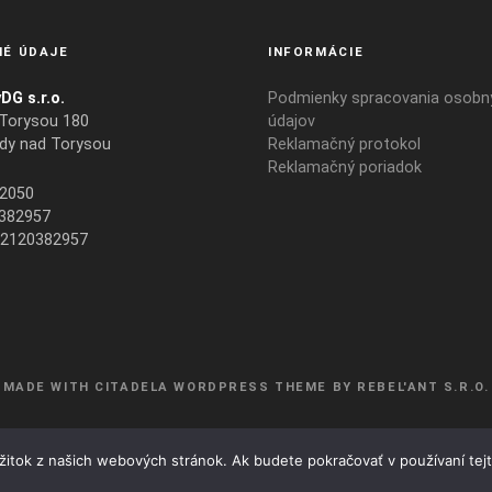
É ÚDAJE
INFORMÁCIE
DG s.r.o.
Podmienky spracovania osobn
 Torysou 180
údajov
dy nad Torysou
Reklamačný protokol
Reklamačný poriadok
2050
382957
2120382957
MADE WITH CITADELA WORDPRESS THEME BY
REBEL'ANT S.R.O.
ážitok z našich webových stránok. Ak budete pokračovať v používaní tej